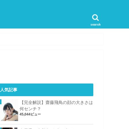
search
人気記事
【完全解説】齋藤飛鳥の顔の大きさは
何センチ？
45,044ビュー