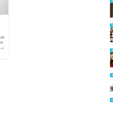
集め
、中
レイ