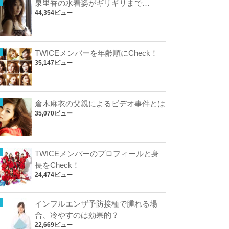
泉里香の水着姿がギリギリまで…
44,354ビュー
TWICEメンバーを年齢順にCheck！
35,147ビュー
倉木麻衣の父親によるビデオ事件とは
35,070ビュー
TWICEメンバーのプロフィールと身
長をCheck！
24,474ビュー
インフルエンザ予防接種で腫れる場
合、冷やすのは効果的？
22,669ビュー