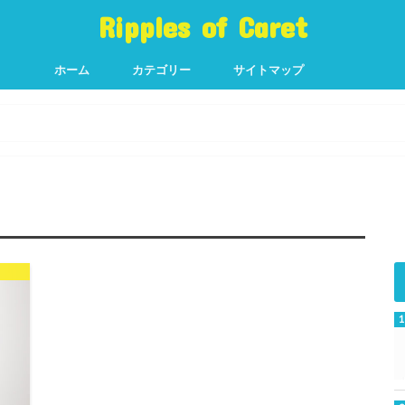
Ripples of Caret
ホーム
カテゴリー
サイトマップ
K-POP
グラビア
話題の芸能人
News
スポーツ
グルメ&スイーツ
健康
ネット
TV
D