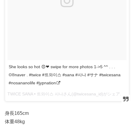
She looks so hot 😍❤ swipe for more photos 1->5 ^^ . . .
©®naver . #twice #트와이스 #sana #사나 #サナ #twicesana
#nosananolife #jypnation
TWICE SANA • 트와이스 사나さん(@twicesana_id)がシェアした投稿 –
身長165cm
体重48kg