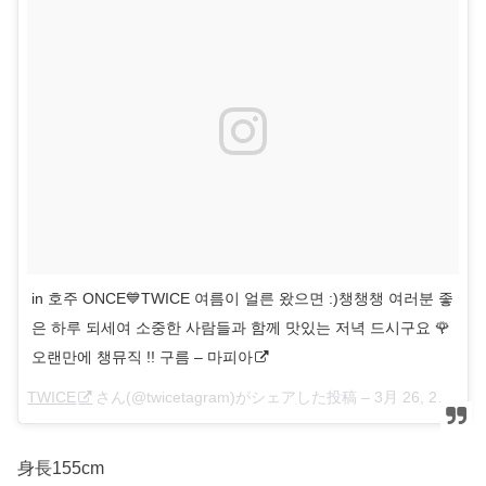
in 호주 ONCE💙TWICE 여름이 얼른 왔으면 :)챙챙챙 여러분 좋
은 하루 되세여 소중한 사람들과 함께 맛있는 저녁 드시구요 🌹
오랜만에 챙뮤직 !! 구름 – 마피아
TWICE
さん(@twicetagram)がシェアした投稿 –
3月 26, 2017 at 2:27午前 PDT
身長155cm