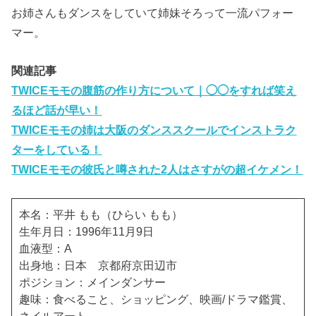
お姉さんもダンスをしていて姉妹そろって一流パフォー
マー。
関連記事
TWICEモモの腹筋の作り方について｜◯◯をすれば笑え
るほど話が早い！
TWICEモモの姉は大阪のダンススクールでインストラク
ターをしている！
TWICEモモの彼氏と噂された2人はさすがの超イケメン！
本名：平井 もも（ひらい もも）
生年月日：1996年11月9日
血液型：A
出身地：日本 京都府京田辺市
ポジション：メインダンサー
趣味：食べること、ショッピング、映画/ドラマ鑑賞、
ネイルアート