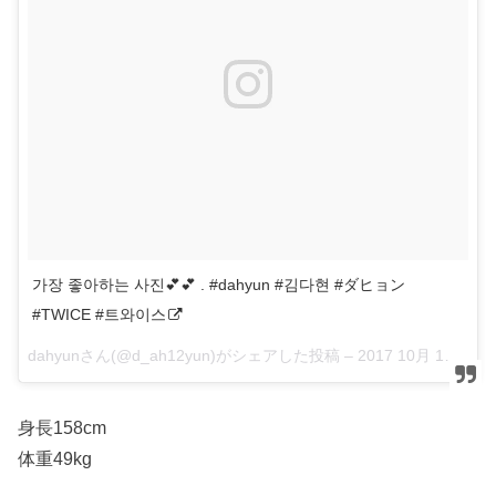
가장 좋아하는 사진💕💕 . #dahyun #김다현 #ダヒョン
#TWICE #트와이스
dahyunさん(@d_ah12yun)がシェアした投稿 –
2017 10月 13 3:10午前 PDT
身長158cm
体重49kg