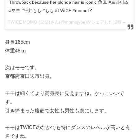
Throwback because her blonde hair is iconic 😚👌🏻 #트와이스
#모모 #平井もも #もも #TWICE #momo
TWICE MOMO (모모)さん(@momojype)がシェアした投稿 –
2017
身長165cm
体重48kg
次はモモです。
京都府京田辺市出身。
モモは細くてより高身長に見えますね。かっこいいで
す。
引き締まった腹筋で女性も男性も虜にします。
モモはTWICEのなかでも特にダンスのレベルが高いと有
名ですね。