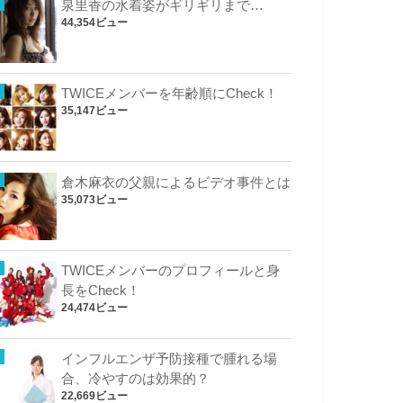
泉里香の水着姿がギリギリまで…
44,354ビュー
TWICEメンバーを年齢順にCheck！
35,147ビュー
倉木麻衣の父親によるビデオ事件とは
35,073ビュー
TWICEメンバーのプロフィールと身
長をCheck！
24,474ビュー
インフルエンザ予防接種で腫れる場
合、冷やすのは効果的？
22,669ビュー