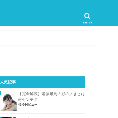
search
人気記事
【完全解説】齋藤飛鳥の顔の大きさは
何センチ？
45,044ビュー