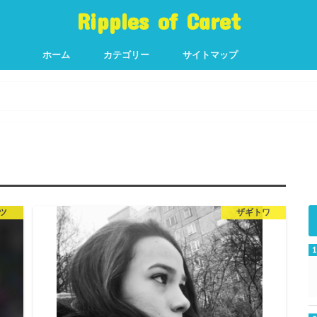
Ripples of Caret
ホーム
カテゴリー
サイトマップ
K-POP
グラビア
話題の芸能人
News
スポーツ
グルメ&スイーツ
健康
ネット
TV
ツ
ザギトワ