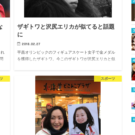
な
ザギトワと沢尻エリカが似てると話題
に
2018.02.27
それ
平昌オリンピックのフィギュアスケート女子で金メダル
問
を獲得したザギトワ。今このザギトワが沢尻エリカと似
てあ
てると話題になっています。演技以外であの美貌にも注
調と
目が集まりましたが、「誰かと似てる気がする…」そん
ツ
スポーツ
なふうにテレビを見て…