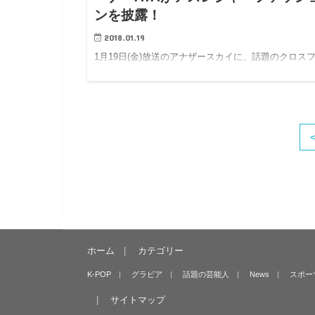
ンを披露！
2018.01.19
1月19日(金)放送のアナザースカイに、話題のクロス
ットトレーナーAYAが登場!フィットネスの本場LAの
チで筋肉美を披露!最新アスレジャーファッションとは
して、このパーフェクトボディを手に入れる方法をご
介！…
ホーム
カテゴリー
K-POP
グラビア
話題の芸能人
News
スポー
サイトマップ