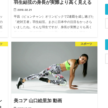
羽生結弦の身長が実際より高く見える
2018.02.21
ッ
平昌（ピョンチャン）オリンピックで2連覇を成し遂げた
の
「絶対王者」羽生結弦。まさに日本中の注目をかっさら
五
いましたね。そんな羽生ですが、身長が実際よりも高く
の
見えると一部で話題に。どう思いますか？また羽生とい
えば、プーさん好き…
ツ
スポーツ
レ
美コア 山口絵里加 動画
ョ