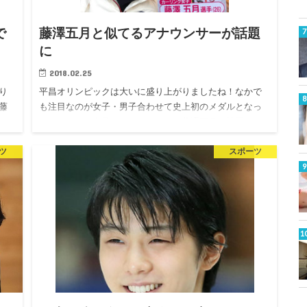
で
藤澤五月と似てるアナウンサーが話題
に
2018.02.25
り
平昌オリンピックは大いに盛り上がりましたね！なかで
藤
も注目なのが女子・男子合わせて史上初のメダルとなっ
あ
たカーリング女子。そのメンバーの藤澤五月は韓国でも
がど
人気。このかわいい藤澤と似てると話題のアナウンサー
ツ
スポーツ
がいますので紹介した…