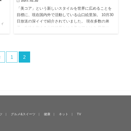
2017.10.30
「美コア」という新しいスタイルを世界に広めることを
目標に、現在国内外で活動している山口絵里加。 10月30
日放送の深イイで紹介されていました。 現在多数の弟
フィ
子、生徒を抱える山口絵里とは？美コアとは？ 最後に、
ビー
この美コアを…
?そ
紹
<
1
2
ツ
グルメ&スイーツ
健康
ネット
TV