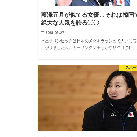
藤澤五月が似てる女優…それは韓国
絶大な人気を誇る◯◯
2018.02.27
平昌オリンピックは日本のメダルラッシュで大いに盛
上がりましたね。カーリング女子もかなり注目され、
澤五月が日韓で人気。その理由の一つは藤澤が韓国の
る女優に似ているからなんです。この2人は実際どこ
スポー
れくらい似ているの…