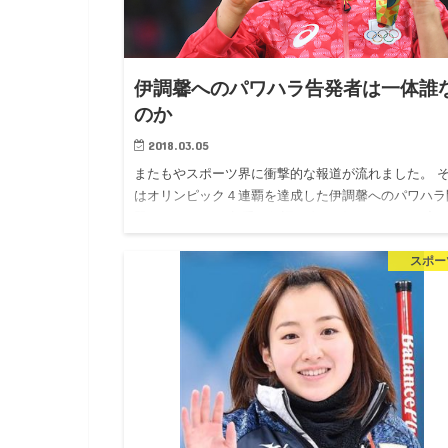
伊調馨へのパワハラ告発者は一体誰
のか
2018.03.05
またもやスポーツ界に衝撃的な報道が流れました。 
はオリンピック４連覇を達成した伊調馨へのパワハラ
題。 しかもその相手が伊調を金メダリストにまで育
げた栄和人だというのです。 メダル獲得の瞬間は伊
スポー
栄、2人で歓喜…