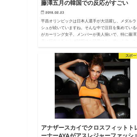
藤澤五月の韓国での反応がすごい
2018.02.23
平昌オリンピックは日本人選手が大活躍し、メダルラ
シュが続いていますね。そんな中で注目を集めている
がカーリング女子。メンバーが美人揃いで、特に藤澤
月は日本のみならず韓国でも話題になっています。こ
韓国での反応の高さは…
スポー
アナザースカイでクロスフィットト
ーナーAYAがアスレジャーファッシ