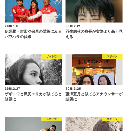
2018.3.8
2018.2.21
伊調馨・吉田沙保里の階級にみる
羽生結弦の身長が実際より高く見
パワハラの伏線
える
ザギトワ
スポーツ
2018.2.27
2018.2.25
ザギトワと沢尻エリカが似てると
藤澤五月と似てるアナウンサーが
話題に
話題に
スポーツ
ザギトワ