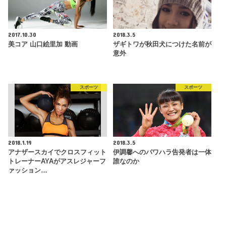
2017.10.30
2018.3.5
美コア 山口絵里加 動画
ザギトワが秋田犬につけた名前が
意外
スポーツ
スポーツ
2018.1.19
2018.3.5
アナザースカイでクロスフィット
伊調馨へのパワハラ告発者は一体
トレーナーAYAがアスレジャーフ
誰なのか
ァッション…