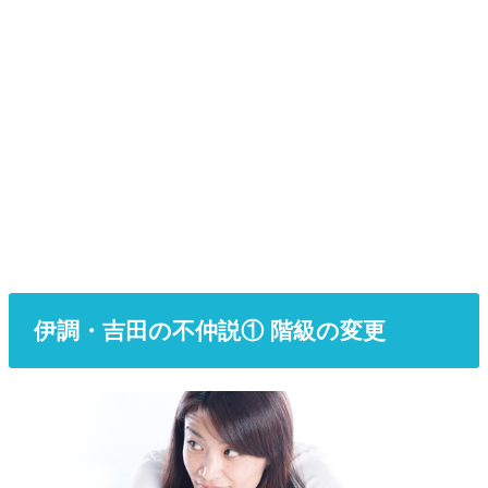
伊調・吉田の不仲説① 階級の変更