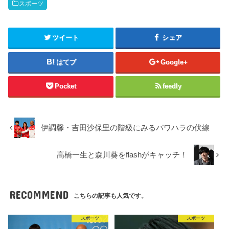
スポーツ
ツイート
シェア
はてブ
Google+
Pocket
feedly
伊調馨・吉田沙保里の階級にみるパワハラの伏線
高橋一生と森川葵をflashがキャッチ！
RECOMMEND
こちらの記事も人気です。
スポーツ
スポーツ