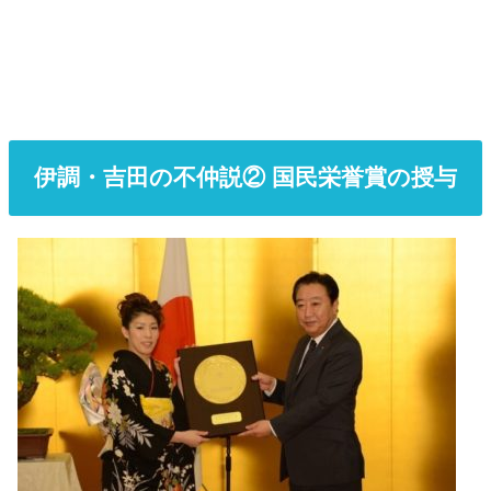
伊調・吉田の不仲説② 国民栄誉賞の授与