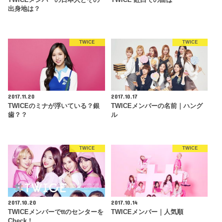
TWICEメンバーの日本人とその
TWICE 紅白での曲は
出身地は？
TWICE
TWICE
2017.11.20
2017.10.17
TWICEのミナが浮いている？銀
TWICEメンバーの名前｜ハング
歯？？
ル
TWICE
TWICE
2017.10.20
2017.10.14
TWICEメンバーでttのセンターを
TWICEメンバー｜人気順
Check！