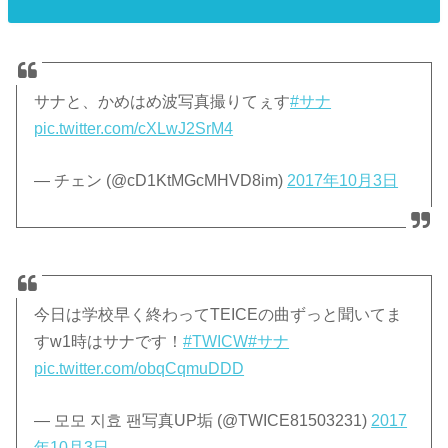
サナと、かめはめ波写真撮りてぇす
#サナ
pic.twitter.com/cXLwJ2SrM4
— チェン (@cD1KtMGcMHVD8im)
2017年10月3日
今日は学校早く終わってTEICEの曲ずっと聞いてま
すw1時はサナです！
#TWICW
#サナ
pic.twitter.com/obqCqmuDDD
— 모모 지효 팬写真UP垢 (@TWICE81503231)
2017
年10月3日