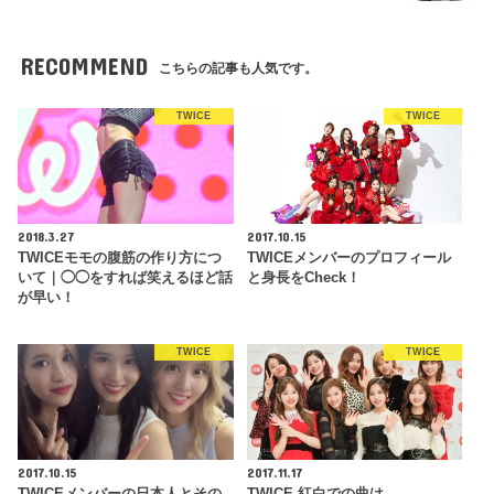
RECOMMEND
こちらの記事も人気です。
TWICE
TWICE
2018.3.27
2017.10.15
TWICEモモの腹筋の作り方につ
TWICEメンバーのプロフィール
いて｜◯◯をすれば笑えるほど話
と身長をCheck！
が早い！
TWICE
TWICE
2017.10.15
2017.11.17