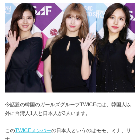
今話題の韓国のガールズグループTWICEには、韓国人以
外に台湾人1人と日本人が3人います。
この
TWICEメンバー
の日本人というのはモモ、ミナ、サ
ナ。