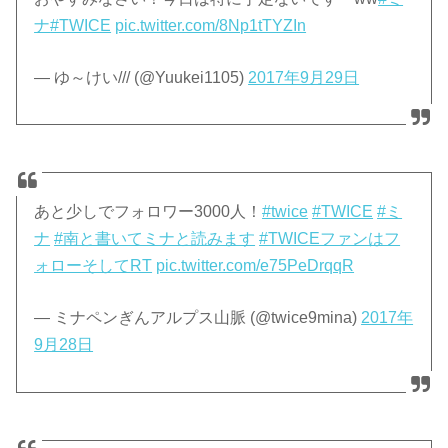
ナ
#TWICE
pic.twitter.com/8Np1tTYZIn
— ゆ～けい/// (@Yuukei1105)
2017年9月29日
あと少しでフォロワー3000人！
#twice
#TWICE
#ミ
ナ
#南と書いてミナと読みます
#TWICEファンはフ
ォローそしてRT
pic.twitter.com/e75PeDrqqR
— ミナペンぎんアルプス山脈️ (@twice9mina)
2017年
9月28日