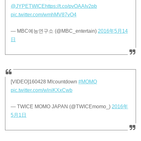
@JYPETWICE
https://t.co/pvOAAIv2pb
pic.twitter.com/wmhMV87vO4
— MBC예능연구소 (@MBC_entertain)
2016年5月14
日
[VIDEO]160428 M!countdown
#MOMO
pic.twitter.com/wlniKXxCwb
— TWICE MOMO JAPAN (@TWICEmomo_)
2016年
5月1日