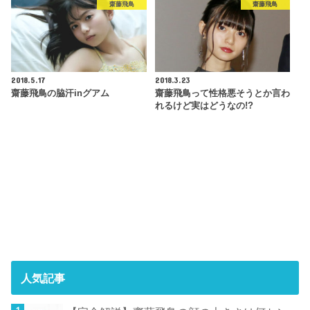
齋藤飛鳥
齋藤飛鳥
2018.5.17
2018.3.23
齋藤飛鳥の脇汗inグアム
齋藤飛鳥って性格悪そうとか言わ
れるけど実はどうなの!?
人気記事