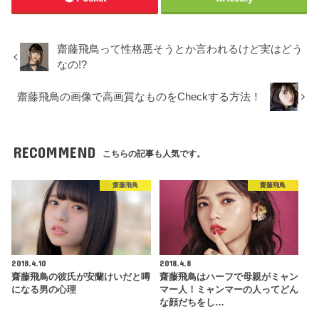
齋藤飛鳥って性格悪そうとか言われるけど実はどう
なの!?
齋藤飛鳥の画像で高画質なものをCheckする方法！
RECOMMEND
こちらの記事も人気です。
齋藤飛鳥
齋藤飛鳥
2018.4.10
2018.4.8
齋藤飛鳥の彼氏が安蘭けいだと噂
齋藤飛鳥はハーフで母親がミャン
になる男の心理
マー人！ミャンマーの人ってどん
な顔だちをし…