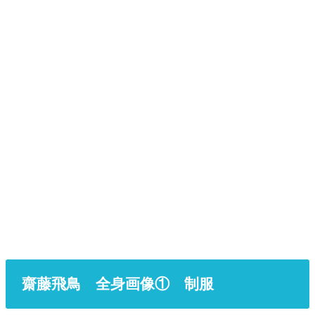
齋藤飛鳥 全身画像① 制服