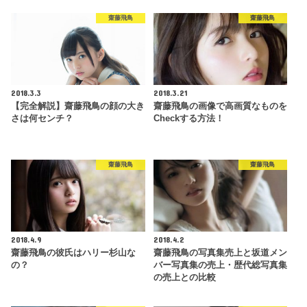
齋藤飛鳥
齋藤飛鳥
2018.3.3
2018.3.21
【完全解説】齋藤飛鳥の顔の大き
齋藤飛鳥の画像で高画質なものを
さは何センチ？
Checkする方法！
齋藤飛鳥
齋藤飛鳥
2018.4.9
2018.4.2
齋藤飛鳥の彼氏はハリー杉山な
齋藤飛鳥の写真集売上と坂道メン
の？
バー写真集の売上・歴代総写真集
の売上との比較