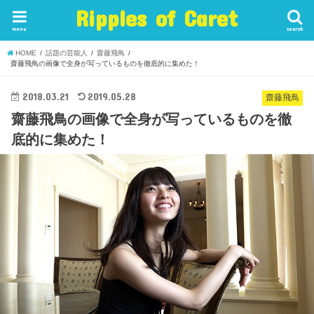
Ripples of Caret
menu
search
HOME
話題の芸能人
齋藤飛鳥
齋藤飛鳥の画像で全身が写っているものを徹底的に集めた！
2018.03.21
2019.05.28
齋藤飛鳥
齋藤飛鳥の画像で全身が写っているものを徹
底的に集めた！