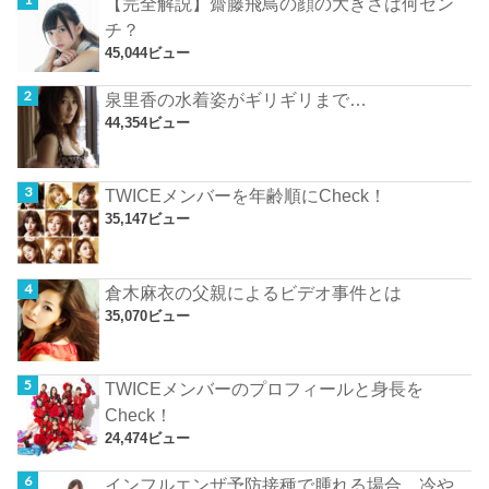
【完全解説】齋藤飛鳥の顔の大きさは何セン
チ？
45,044ビュー
泉里香の水着姿がギリギリまで…
44,354ビュー
TWICEメンバーを年齢順にCheck！
35,147ビュー
倉木麻衣の父親によるビデオ事件とは
35,070ビュー
TWICEメンバーのプロフィールと身長を
Check！
24,474ビュー
インフルエンザ予防接種で腫れる場合、冷や