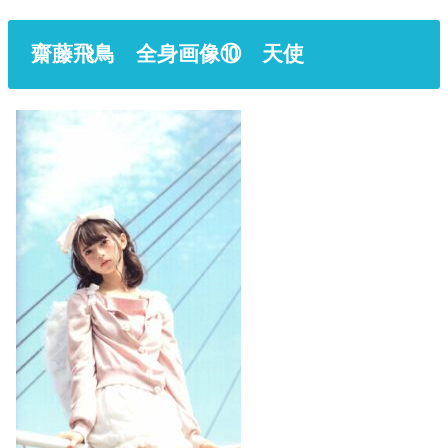
齋藤飛鳥 全身画像⑩ 天使