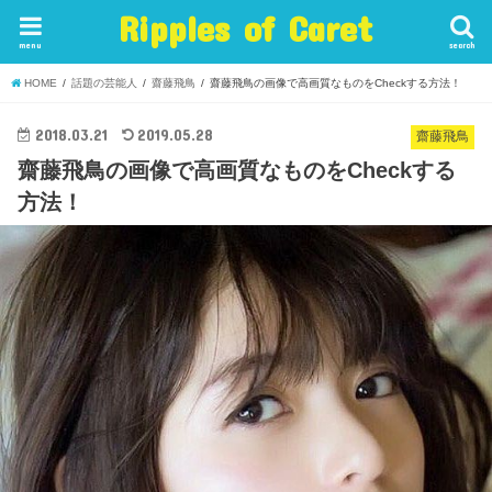
Ripples of Caret
menu
search
HOME
話題の芸能人
齋藤飛鳥
齋藤飛鳥の画像で高画質なものをCheckする方法！
2018.03.21
2019.05.28
齋藤飛鳥
齋藤飛鳥の画像で高画質なものをCheckする
方法！