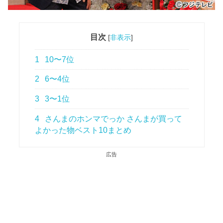
目次
[
非表示
]
1
10〜7位
2
6〜4位
3
3〜1位
4
さんまのホンマでっか さんまが買って
よかった物ベスト10まとめ
広告