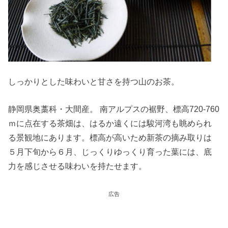
しっかりとした味わいと甘さを持つ山のお茶。
静岡県奥藁科・大間産。 南アルプスの裾野、標高720-760
ｍに点在する茶畑は、はるか遠くには駿河湾も眺められ
る景観地にあります。標高が高いため新茶の摘み取りは
５月下旬から６月、じっくりゆっくり育った葉には、底
力を感じさせる味わいを持たせます。
広告