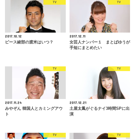
TV
TV
2017.10.12
2017.12.11
ピース綾部の渡米はいつ？
女芸人ナンバー１ まとばゆうが
手短にまとめたい
TV
TV
2017.11.24
2017.12.21
みやぞん 韓国人とカミングアウ
土屋太鳳がぐるナイ3時間SPに出
ト
演
TV
TV