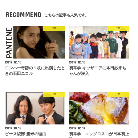
RECOMMEND
こちらの記事も人気です。
TV
TV
2017.12.15
2017.12.10
ロンハー奇跡の１枚に出演したと
初耳学 キッザニアに本田紗来ち
きの石田ニコル
ゃんが潜入
TV
TV
2017.10.12
2017.12.17
ピース綾部 渡米の理由
初耳学 エッグロスコが日本初上