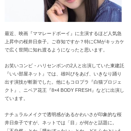
最近、映画『ママレードボーイ』に主演するほど人気急
上昇中の桜井日奈子。ご存知ですか？特にCMがキッカケ
で広く世間に知れ渡るようになったと思います。
お笑いコンビ・ハリセンボンの2人と出演していた東建託
『いい部屋ネット』では、雄叫びをあげ、いきなり踊り
出す演技が斬新でした。他にもコロプラ『白猫プロジェ
クト』、ニベア花王『8×4 BODY FRESH』などに出演し
ています。
ナチュラルメイクで透明感があるかわいさが印象的な桜
井日奈子ですが、ネットでは「目」が何かと話題に。
「不自然」とか「腫れぼったい」とか、どちらかといえ