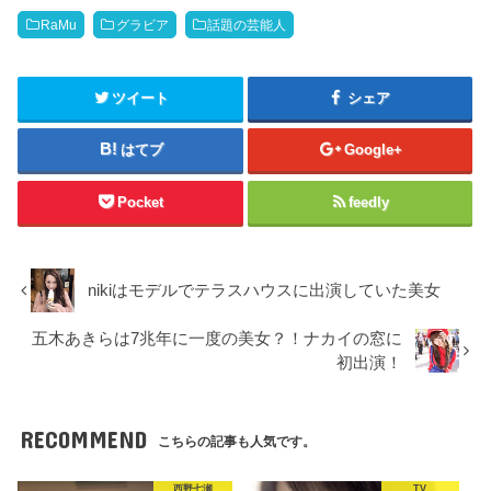
RaMu
グラビア
話題の芸能人
ツイート
シェア
はてブ
Google+
Pocket
feedly
nikiはモデルでテラスハウスに出演していた美女
五木あきらは7兆年に一度の美女？！ナカイの窓に
初出演！
RECOMMEND
こちらの記事も人気です。
西野七瀬
TV