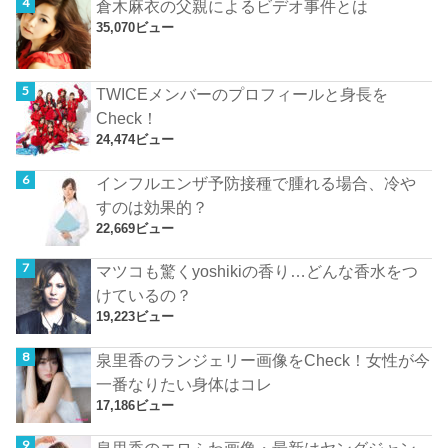
倉木麻衣の父親によるビデオ事件とは
35,070ビュー
TWICEメンバーのプロフィールと身長を
Check！
24,474ビュー
インフルエンザ予防接種で腫れる場合、冷や
すのは効果的？
22,669ビュー
マツコも驚くyoshikiの香り…どんな香水をつ
けているの？
19,223ビュー
泉里香のランジェリー画像をCheck！女性が今
一番なりたい身体はコレ
17,186ビュー
泉里香のエロふわ画像・最新はヤングジャン