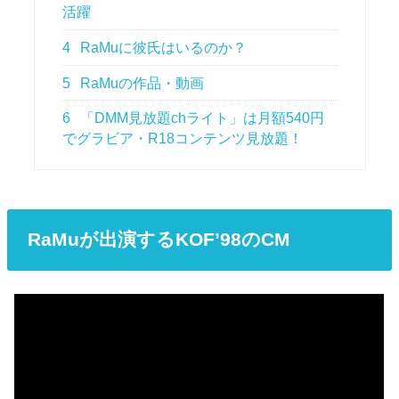
活躍
4
RaMuに彼氏はいるのか？
5
RaMuの作品・動画
6
「DMM見放題chライト」は月額540円
でグラビア・R18コンテンツ見放題！
RaMuが出演するKOF’98のCM