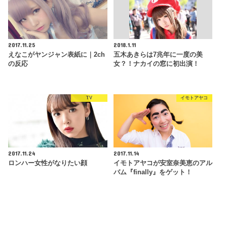
2017.11.25
2018.1.11
えなこがヤンジャン表紙に｜2ch
五木あきらは7兆年に一度の美
の反応
女？！ナカイの窓に初出演！
TV
イモトアヤコ
2017.11.24
2017.11.14
ロンハー女性がなりたい顔
イモトアヤコが安室奈美恵のアル
バム『finally』をゲット！