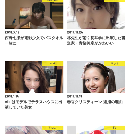
2018.3.12
2017.11.26
西野七瀬が電影少女でバスタオル
林先生が驚く初耳学に出演した書
一枚に
道家・青柳美扇がかわいい
niki
ネット
2018.1.14
2017.11.19
nikiはモデルでテラスハウスに出
春香クリスティーン 逮捕の理由
演していた美女
えなこ
TV