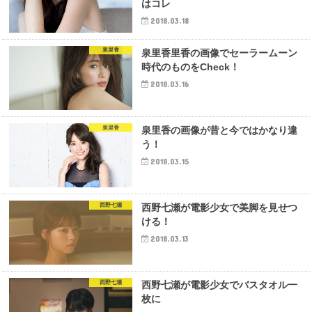
はコレ
2018.03.18
泉里香
泉里香里香の画像でセーラームーン
時代のものをCheck！
2018.03.16
泉里香
泉里香の画像が昔と今ではかなり違
う！
2018.03.15
西野七瀬
西野七瀬が電影少女で美脚を見せつ
ける！
2018.03.13
西野七瀬
西野七瀬が電影少女でバスタオル一
枚に