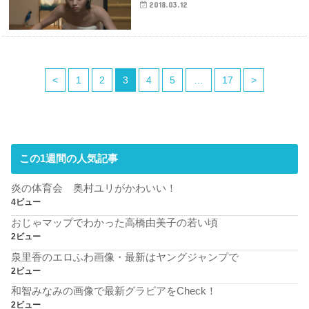
2018.03.12
<
1
2
3
4
5
…
17
>
この1週間の人気記事
炎の体育会 奥村ユリがかわいい！
4ビュー
おじゃマップでわかった高橋由美子の若い頃
2ビュー
泉里香のエロふわ画像・最新はヤングジャンプで
2ビュー
和智みなみの画像で最新グラビアをCheck！
2ビュー