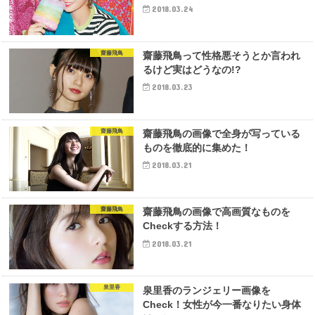
2018.03.24
齋藤飛鳥
齋藤飛鳥って性格悪そうとか言われ
るけど実はどうなの!?
2018.03.23
齋藤飛鳥
齋藤飛鳥の画像で全身が写っている
ものを徹底的に集めた！
2018.03.21
齋藤飛鳥
齋藤飛鳥の画像で高画質なものを
Checkする方法！
2018.03.21
泉里香
泉里香のランジェリー画像を
Check！女性が今一番なりたい身体