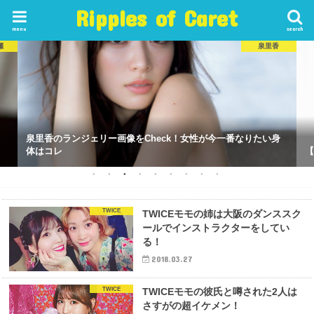
Ripples of Caret
menu
search
瀬
泉里香
泉里香のランジェリー画像をCheck！女性が今一番なりたい身
体はコレ
【
TWICE
TWICEモモの姉は大阪のダンススク
ールでインストラクターをしてい
る！
2018.03.27
TWICE
TWICEモモの彼氏と噂された2人は
さすがの超イケメン！